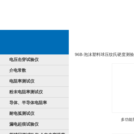
类产品落球回弹试验仪,介电击穿
96B-泡沫塑料球压纹氏硬度测
电压击穿试验仪
介电常数
电阻率测试仪
粉末电阻率测试仪
导体、半导体电阻率
耐电弧测试仪
多功能
漏电起痕试验仪