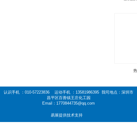
认识手机 ：010-57223836 运动手机 ：13581986395 我司地点：深圳市
昌平区百善镇王庄化工园
Email：1770844735@qq.com
易展提供技术支持