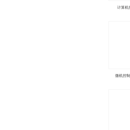
计算机
微机控