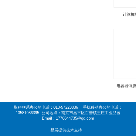
计算机
电容器薄
取得联系办公的电话：010-57223836 手机移动办公的电话：
13581986395 公司地点：南京市昌平区百善镇王庄工业品园
Email：1770844735@qq.com
易展提供技术支持