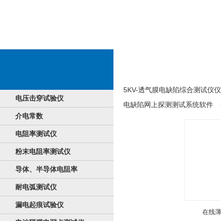
厂品展示台
5KV-透气膜电缺陷综合测试仪仪
电压击穿试验仪
电缺陷网上探测测试系统软件
介电常数
电阻率测试仪
粉末电阻率测试仪
导体、半导体电阻率
耐电弧测试仪
漏电起痕试验仪
在线