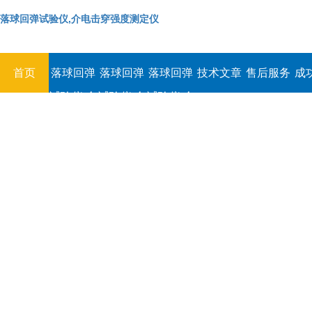
落球回弹试验仪,介电击穿强度测定仪
首页
落球回弹
落球回弹
落球回弹
技术文章
售后服务
成
试验仪,介
试验仪,介
试验仪,介
电击穿强
电击穿强
电击穿强
度测定仪
度测定仪
度测定仪