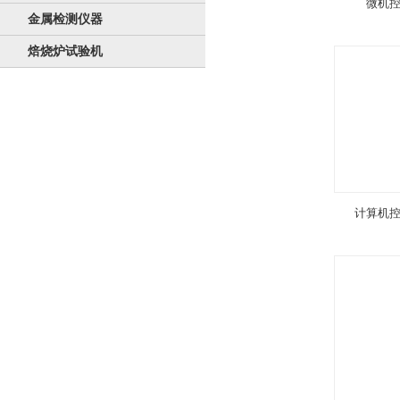
微机
金属检测仪器
焙烧炉试验机
计算机