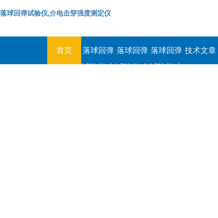
落球回弹试验仪,介电击穿强度测定仪
首页
落球回弹
落球回弹
落球回弹
技术文章
试验仪,介
试验仪,介
试验仪,介
电击穿强
电击穿强
电击穿强
度测定仪
度测定仪
度测定仪