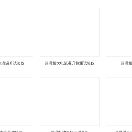
电流温升试验仪
碳滑板大电流温升检测试验仪
碳滑