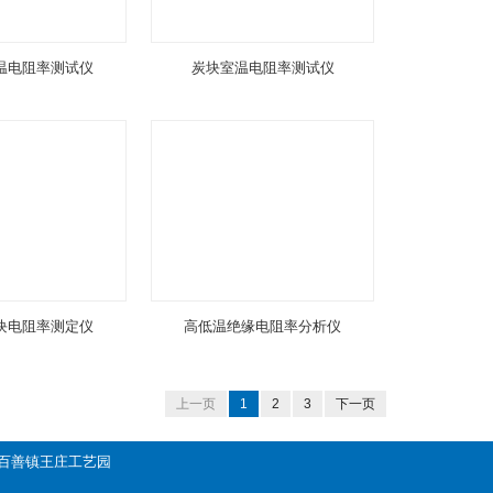
温电阻率测试仪
炭块室温电阻率测试仪
块电阻率测定仪
高低温绝缘电阻率分析仪
上一页
1
2
3
下一页
平区百善镇王庄工艺园