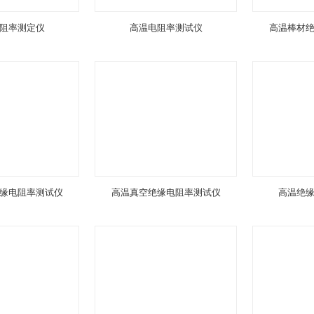
阻率测定仪
高温电阻率测试仪
高温棒材
缘电阻率测试仪
高温真空绝缘电阻率测试仪
高温绝