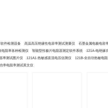
验仪,介电击穿强度测定仪展示
率软件检测设备
高温高压绝缘性电容率测试测量仪
石墨金属电极电容
热敏电阻率各种检测仪
智能型性极片电阻器测定软件系统
121A-电绝
器率测试图片仪
121A1-热敏感直流电压估测仪
121B-全自功热敏电
面功率电阻率测试英文仪