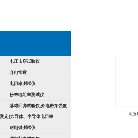
食品展览
电压击穿试验仪
介电常数
电阻率测试仪
粉末电阻率测试仪
落球回弹试验仪,介电击穿强度
高压
测定仪:导体、半导体电阻率
耐电弧测试仪