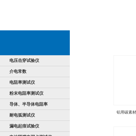
新产品板
电压击穿试验仪
介电常数
电阻率测试仪
粉末电阻率测试仪
导体、半导体电阻率
铝用碳素
耐电弧测试仪
漏电起痕试验仪