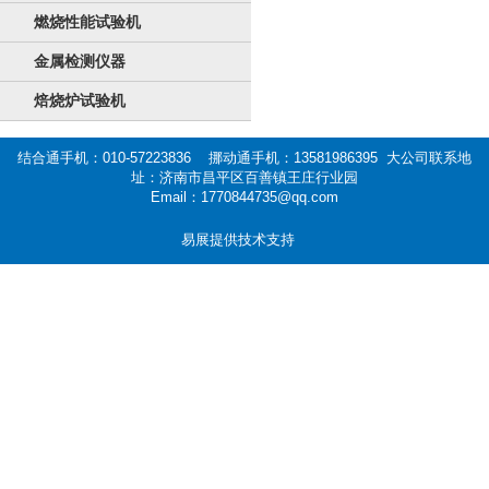
燃烧性能试验机
金属检测仪器
焙烧炉试验机
结合通手机：010-57223836 挪动通手机：13581986395 大公司联系地
址：济南市昌平区百善镇王庄行业园
Email：1770844735@qq.com
易展提供技术支持