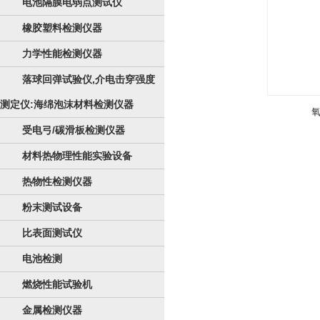
电池隔膜电弱点测试仪
橡胶塑料检测仪器
力学性能检测仪器
落球回弹试验仪,介电击穿强度
测定仪:海绵泡沫材料检测仪器
受电弓/碳滑板检测仪器
材料热物理性能实验设备
热物性检测仪器
粉末测试设备
比表面测试仪
电池检测
燃烧性能试验机
金属检测仪器